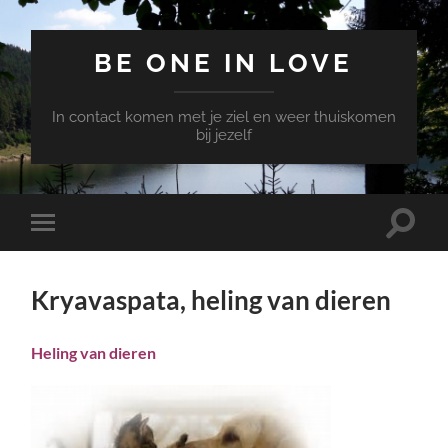
BE ONE IN LOVE
In contact komen met je ziel en weer thuiskomen
bij jezelf
Toggle
Toggle
zoekve
mobiel
menu
Kryavaspata, heling van dieren
Heling van dieren