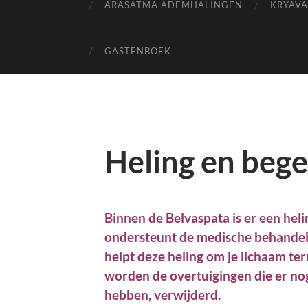
ARASATMA ADEMHALINGEN
KRYAVA
GASTENBOEK
Heling en bege
Binnen de Belvaspata is er een hel
ondersteunt de medische behandelin
helpt deze heling om je lichaam te
worden de overtuigingen die er nog b
hebben, verwijderd.