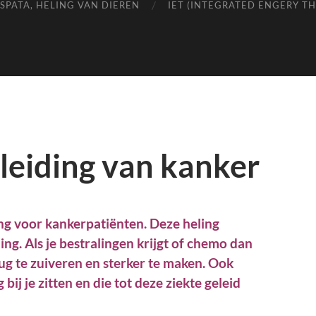
SPATA, HELING VAN DIEREN
IET (INTEGRATED ENGERY T
leiding van kanker
ing voor kankerpatiënten. Deze heling
g. Als je bestralingen krijgt of chemo dan
rug te zuiveren en sterker te maken. Ook
ij je zitten en die tot deze ziekte geleid