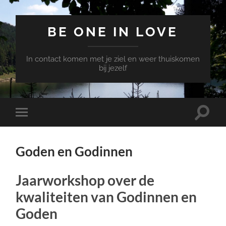
BE ONE IN LOVE
In contact komen met je ziel en weer thuiskomen
bij jezelf
Toggle
Toggle
zoekve
mobiel
menu
Goden en Godinnen
Jaarworkshop over de
kwaliteiten van Godinnen en
Goden